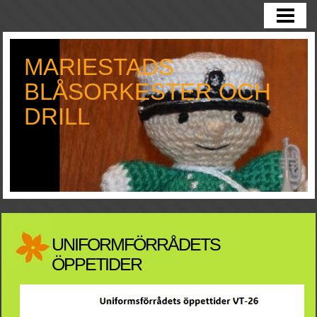
HEM
BLÅSORKESTER
MARIESTADS
DRILL
BLÅSORKESTER OCH
VÅR STÖDFÖRENING
DRILL
KONTAKTA OSS
BILDER
MUSIKRESA
LÄNKAR
UNIFORMFÖRRÅDETS
ÖPPETIDER